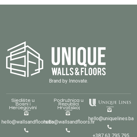
Brand by Innovate.
Sjedište u
Podružnica u
Bosni i
Republici
Hercegovini
Hrvatskoj
hello@uniquelines.ba
hello@wallsandfloors.ba
hello@wallsandfloors.hr
+387 63 795 795