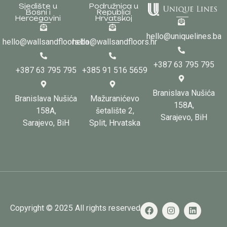
Sjedište u
Podružnica u
Bosni i
Republici
Hercegovini
Hrvatskoj
hello@uniquelines.ba
hello@wallsandfloors.ba
hello@wallsandfloors.hr
+387 63 795 795
+387 63 795 795
+385 91 516 5659
Branislava Nušića
Branislava Nušića
Mažuranićevo
158A,
158A,
šetalište 2,
Sarajevo, BiH
Sarajevo, BiH
Split, Hrvatska
Copyright © 2025 All rights reserved