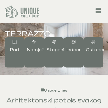
TERRAZZO
Pod
Outdoor
Stepenište
Indoor
Namještaj
Unique Lines
Arhitektonski potpis svakog