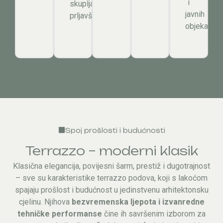
i
skuplja
javnih
prljavština
objekata
Spoj prošlosti i budućnosti
Terrazzo – moderni klasik
Klasična elegancija, povijesni šarm, prestiž i dugotrajnost
– sve su karakteristike terrazzo podova, koji s lakoćom
spajaju prošlost i budućnost u jedinstvenu arhitektonsku
cjelinu. Njihova
bezvremenska ljepota
i izvanredne
tehničke performanse
čine ih savršenim izborom za