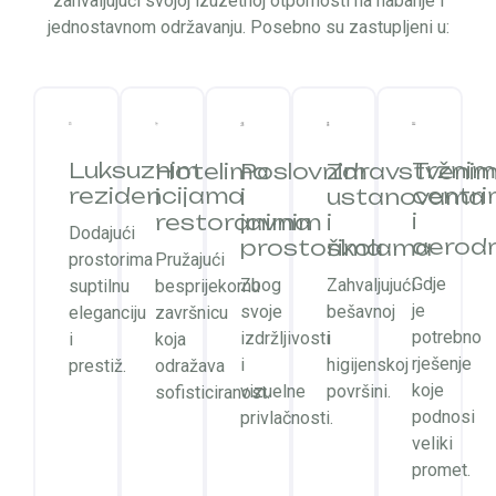
zahvaljujući svojoj izuzetnoj otpornosti na habanje i
jednostavnom održavanju. Posebno su zastupljeni u:
Luksuznim
Tržnim
Poslovnim
Zdravstveni
Hotelima
rezidencijama
centr
i
ustanovama
i
i
javnim
i
restoranima
Dodajući
aerod
prostorima
školama
Pružajući
prostorima
Gdje
Zbog
Zahvaljujući
besprijekornu
suptilnu
je
svoje
bešavnoj
završnicu
eleganciju
potrebno
izdržljivosti
i
koja
i
rješenje
i
higijenskoj
odražava
prestiž.
koje
vizuelne
površini.
sofisticiranost.
podnosi
privlačnosti.
veliki
promet.