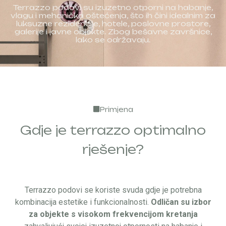
Terrazzo podovi su izuzetno otporni na habanje,
vlagu i mehanička oštećenja, što ih čini idealnim za
luksuzne rezidencije, hotele, poslovne prostore,
galerije i javne objekte. Zbog bešavne završnice,
lako se održavaju.
Primjena​
Gdje je terrazzo optimalno
rješenje?
Terrazzo podovi se koriste svuda gdje je potrebna
kombinacija estetike i funkcionalnosti.
Odličan su izbor
za objekte s visokom frekvencijom kretanja