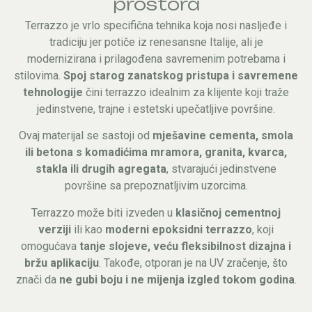
prostora
Terrazzo je vrlo specifična tehnika koja nosi nasljeđe i
tradiciju jer potiče iz renesansne Italije, ali je
modernizirana i prilagođena savremenim potrebama i
stilovima.
Spoj starog zanatskog pristupa i savremene
tehnologije
čini terrazzo idealnim za klijente koji traže
jedinstvene, trajne i estetski upečatljive površine.
Ovaj materijal se sastoji od
mješavine cementa, smola
ili betona s komadićima mramora, granita, kvarca,
stakla ili drugih agregata
, stvarajući jedinstvene
površine sa prepoznatljivim uzorcima.
Terrazzo može biti izveden u
klasičnoj cementnoj
verziji
ili kao
moderni epoksidni terrazzo
, koji
omogućava
tanje slojeve, veću fleksibilnost dizajna i
bržu aplikaciju
. Takođe, otporan je na UV zračenje, što
znači da
ne gubi boju i ne mijenja izgled tokom godina
.