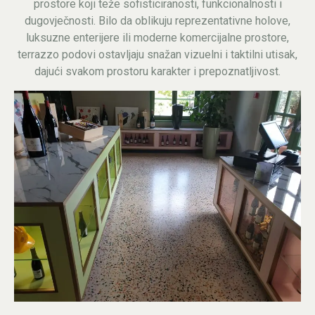
prostore koji teže sofisticiranosti, funkcionalnosti i
dugovječnosti. Bilo da oblikuju reprezentativne holove,
luksuzne enterijere ili moderne komercijalne prostore,
terrazzo podovi ostavljaju snažan vizuelni i taktilni utisak,
dajući svakom prostoru karakter i prepoznatljivost.