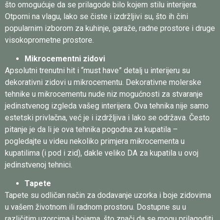
što omogućuje da se prilagode bilo kojem stilu interijera.
Otporni na vlagu, lako se čiste i izdržljivi su, što ih čini
popularnim izborom za kuhinje, garaže, radne prostore i druge
visokoprometne prostore.
Mikrocementni zidovi
Apsolutni trenutni hit i “must have” detalj u interijeru su
dekorativni zidovi u mikrocementu. Dekorativne molerske
tehnike u mikrocementu nude niz mogućnosti za stvaranje
jedinstvenog izgleda vašeg interijera. Ova tehnika nije samo
estetski privlačna, već je i izdržljiva i lako se održava. Često
pitanje je da li je ova tehnika pogodna za kupatila –
pogledajte u videu nekoliko primjera mikrocementa u
kupatilima (i pod i zid), dakle veliko DA za kupatila u ovoj
jedinstvenoj tehnici.
Tapete
Tapete su odličan način za dodavanje uzorka i boje zidovima
u vašem životnom ili radnom prostoru. Dostupne su u
različitim uzorcima i bojama, što znači da se mogu prilagoditi