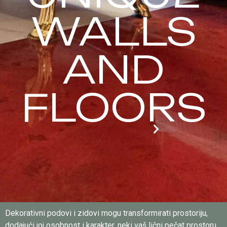
WALLS
AND
FLOORS
Dekorativni podovi i zidovi mogu transformirati prostoriju,
dodajući joj osobnost i karakter, neki vaš lični pečat prostoru.