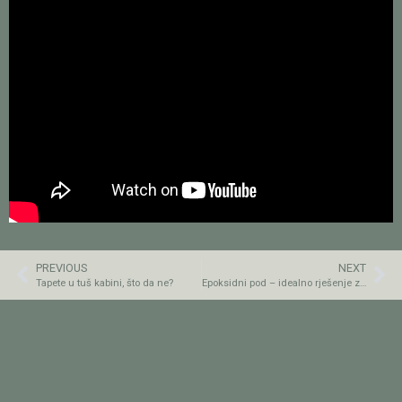
PREVIOUS
NEXT
Tapete u tuš kabini, što da ne?
Epoksidni pod – idealno rješenje za zdravstvene ustanove