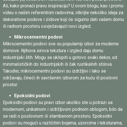
Ali, kako pronaći pravu inspiraciju? U ovom blogu, kao i promo
videu o našim referentnim radovima, otkrijte nekoliko ideja za
dekorativne podove i zidove koji će sigurno dati vašem domu
ili radnom prostoru osvježavajući novi izgled.
Mikrocementni podovi
Mikrocementni podovi sve su popularniji izbor za moderne
domove. Njihova sirova tekstura i izgled daju domu
industrijski štih. Mogu se uklopiti u gotovo svaki dekor, od
minimalističkih do industrijskih ili čak rustikalnih stilova.
Također, mikrocementni podovi su izdržljivi i lako se
održavaju, čineći ih savršenim izborom za kuću ili poslovni
prostor.
Epoksidni podovi
Epoksidni podovi su pravi izbor ukoliko ste u potrazi sa
modernom, unikatnom i izdržljivom podnom oblogom, bilo da
se radi o poslovnom ili stambenom prostoru. Epoksidni
podovi su mogući u različitim bojama, uzorcima i teksturama,