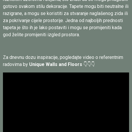
gotovo svakom stilu dekoracije. Tapete mogu biti neutralne ili
razigrane, a mogu se koristiti za stvaranje naglašenog zida ili
za pokrivanje cijele prostorije. Jedna od najboljih prednosti
tapeta je što ih je lako postaviti i mogu se promijeniti kada
god želite promijeniti izgled prostora.
Za dnevnu dozu inspiracije, pogledajte video o referentnim
radovima by
Unique Walls and Floors
👇👇👇