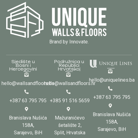
Brand by Innovate.
Sjedište u
Podružnica u
Bosni i
Republici
Hercegovini
Hrvatskoj
hello@uniquelines.ba
hello@wallsandfloors.ba
hello@wallsandfloors.hr
+387 63 795 795
+387 63 795 795
+385 91 516 5659
Branislava Nušića
Branislava Nušića
Mažuranićevo
158A,
158A,
šetalište 2,
Sarajevo, BiH
Sarajevo, BiH
Split, Hrvatska