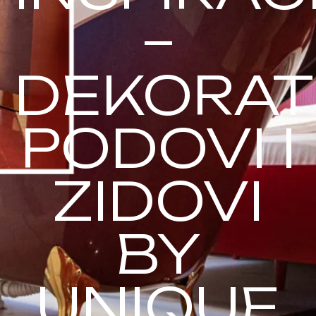
–
DEKORAT
PODOVI I
ZIDOVI
BY
UNIQUE