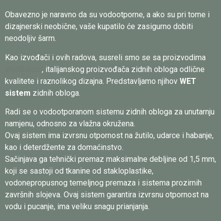
Obavezno je naravno da su vodootporne, a ako su pri tome i
dizajnerski neobične, vaše kupatilo će zasigurno dobiti
neodoljiv šarm.
Kao izvođači i ovih radova, susreli smo se sa proizvodima
Wall&decò
, italijanskog proizvođača zidnih obloga odlične
kvalitete i raznolikog dizajna. Predstavljamo njihov
WET
sistem
zidnih obloga.
Radi se o vodootporanom sistemu zidnih obloga za unutarnju
namjenu, odnosno za vlažna okružena.
Ovaj sistem ima izvrsnu otpornost na žutilo, udarce i habanje,
kao i deterdžente za domaćinstvo.
Sačinjava ga tehnički premaz maksimalne debljine od 1,5 mm,
koji se sastoji od tkanine od stakloplastike,
vodonepropusnog temeljnog premaza i sistema prozirnih
završnih slojeva. Ovaj sistem garantira izvrsnu otpornost na
vodu i pucanje, ima veliku snagu prianjanja.