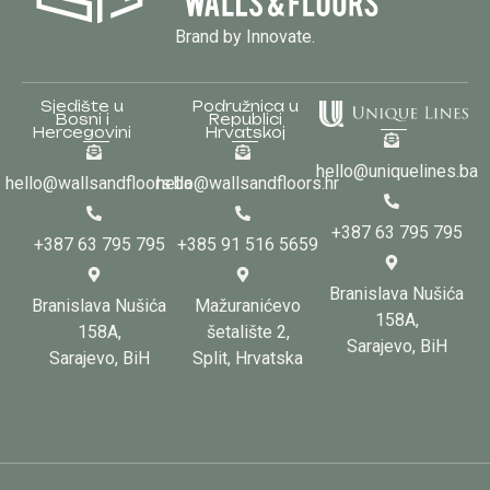
Brand by Innovate.
Sjedište u
Podružnica u
Bosni i
Republici
Hercegovini
Hrvatskoj
hello@uniquelines.ba
hello@wallsandfloors.ba
hello@wallsandfloors.hr
+387 63 795 795
+387 63 795 795
+385 91 516 5659
Branislava Nušića
Branislava Nušića
Mažuranićevo
158A,
158A,
šetalište 2,
Sarajevo, BiH
Sarajevo, BiH
Split, Hrvatska