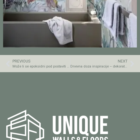
PREVIOUS
NEXT
Može li se epoksidni pod postaviti na keramičke pločice?
Dnevna doza inspiracije – dekorativni podovi i zidovi by Unique Walls and Floors