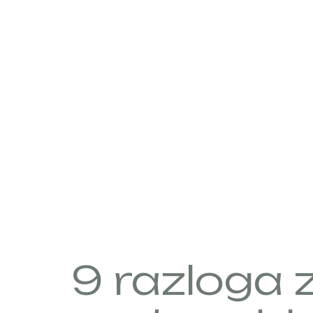
PO
OB
9 razloga z