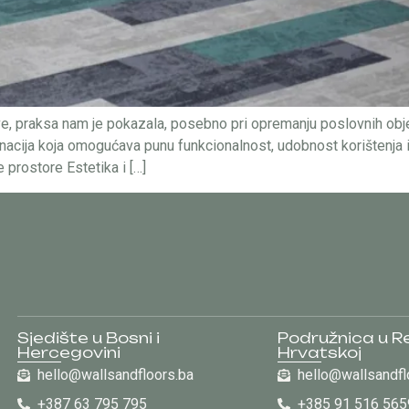
, praksa nam je pokazala, posebno pri opremanju poslovnih objek
acija koja omogućava punu funkcionalnost, udobnost korištenja i r
 prostore Estetika i […]
Sjedište u Bosni i
Podružnica u Re
Hercegovini
Hrvatskoj
hello@wallsandfloors.ba
hello@wallsandfl
+387 63 795 795
+385 91 516 565