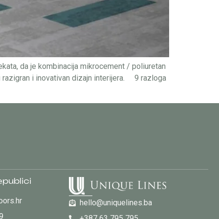
ata, da je kombinacija mikrocement / poliuretan
azigran i inovativan dizajn interijera. 9 razloga
publici
oors.hr
hello@uniquelines.ba
9
+387 63 795 795