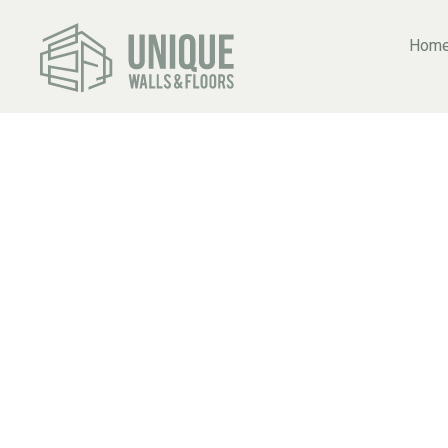
Hom
CAT
TEK