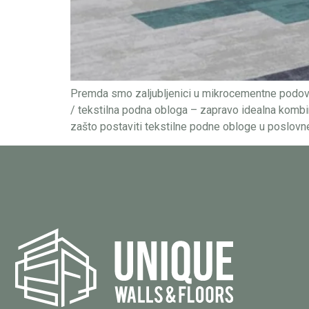
Premda smo zaljubljenici u mikrocementne podove
/ tekstilna podna obloga – zapravo idealna kombin
zašto postaviti tekstilne podne obloge u poslovne