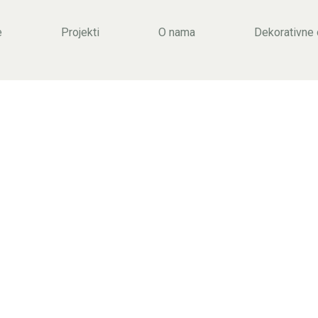
e
Projekti
O nama
Dekorativne
EGOR
STIL