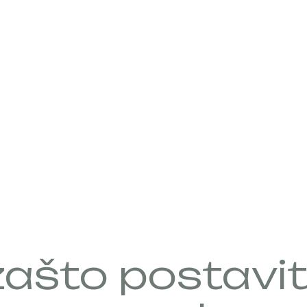
DNE
LOGE
ašto postaviti