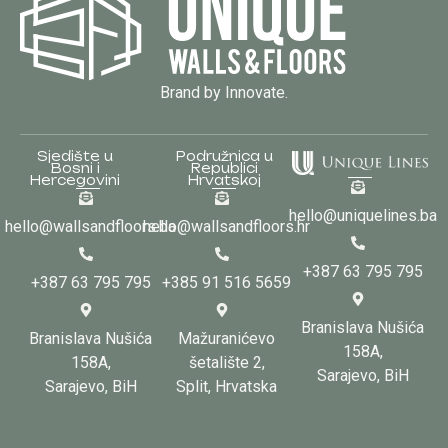
Brand by Innovate.
Sjedište u
Podružnica u
Bosni i
Republici
Hercegovini
Hrvatskoj
hello@uniquelines.ba
hello@wallsandfloors.ba
hello@wallsandfloors.hr
+387 63 795 795
+387 63 795 795
+385 91 516 5659
Branislava Nušića
Branislava Nušića
Mažuranićevo
158A,
158A,
šetalište 2,
Sarajevo, BiH
Sarajevo, BiH
Split, Hrvatska