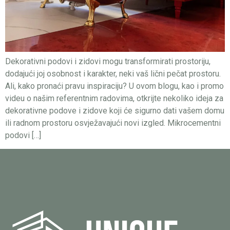
Dekorativni podovi i zidovi mogu transformirati prostoriju,
dodajući joj osobnost i karakter, neki vaš lični pečat prostoru.
Ali, kako pronaći pravu inspiraciju? U ovom blogu, kao i promo
videu o našim referentnim radovima, otkrijte nekoliko ideja za
dekorativne podove i zidove koji će sigurno dati vašem domu
ili radnom prostoru osvježavajući novi izgled. Mikrocementni
podovi […]